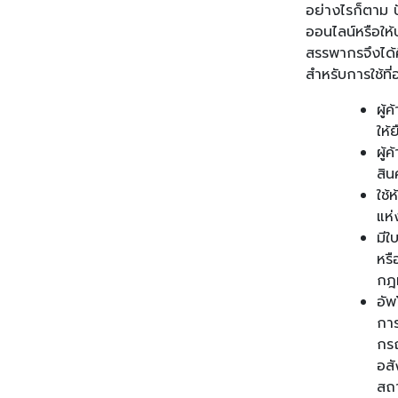
อย่างไรก็ตาม 
ออนไลน์หรือให้
สรรพากรจึงได้
สำหรับการใช้ที
ผู้
ให้
ผู้
สิน
ใช้
แห่
มีใ
หรื
กฎ
อัพ
กา
กรณ
อสั
สถา