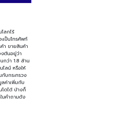
ในโลกไร้
ะเป็นโทรศัพท์
้า ขายสินค้า
งต้นอยู่ว่า
ินกว่า 1.8 ล้าน
ไลน์ หรือให้
ียนกับกระทรวง
ลค่าเพิ่มกับ
นโด
ไ
ด้ บ้างก็
จนในคำถามดัง