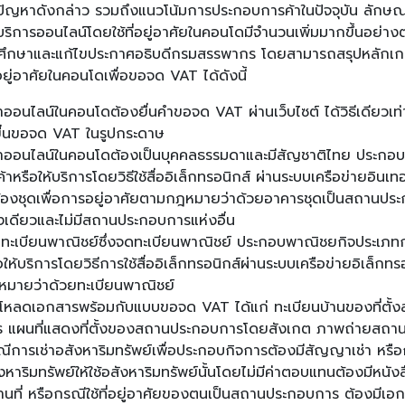
ปัญหาดังกล่าว รวมถึงแนวโน้มการประกอบการค้าในปัจจุบัน ลักษ
บริการออนไลน์โดยใช้ที่อยู่อาศัยในคอนโดมีจำนวนเพิ่มมากขึ้นอย่างต
ศึกษาและแก้ไขประกาศอธิบดีกรมสรรพากร โดยสามารถสรุปหลักเกณ
่อยู่อาศัยในคอนโดเพื่อขอจด VAT ได้ดังนี้
ค้าออนไลน์ในคอนโดต้องยื่นคำขอจด VAT ผ่านเว็บไซต์ ได้วิธีเดียวเท่
ยื่นขอจด VAT ในรูปกระดาษ
ค้าออนไลน์ในคอนโดต้องเป็นบุคคลธรรมดาและมีสัญชาติไทย ประกอ
ค้าหรือให้บริการโดยวิธีใช้สื่ออิเล็กทรอนิกส์ ผ่านระบบเครือข่ายอินเทอ
ห้องชุดเพื่อการอยู่อาศัยตามกฎหมายว่าด้วยอาคารชุดเป็นสถานปร
งเดียวและไม่มีสถานประกอบการแห่งอื่น
บทะเบียนพาณิชย์ซึ่งจดทะเบียนพาณิชย์ ประกอบพาณิชยกิจประเภทกา
อให้บริการโดยวิธีการใช้สื่ออิเล็กทรอนิกส์ผ่านระบบเครือข่ายอิเล็กท
หมายว่าด้วยทะเบียนพาณิชย์
โหลดเอกสารพร้อมกับแบบขอจด VAT ได้แก่ ทะเบียนบ้านของที่ตั
ร แผนที่แสดงที่ตั้งของสถานประกอบการโดยสังเกต ภาพถ่ายสถ
ีการเช่าอสังหาริมทรัพย์เพื่อประกอบกิจการต้องมีสัญญาเช่า หรื
งหาริมทรัพย์ให้ใช้อสังหาริมทรัพย์นั้นโดยไม่มีค่าตอบแทนต้องมีหนังส
นที่ หรือกรณีใช้ที่อยู่อาศัยของตนเป็นสถานประกอบการ ต้องมีเ