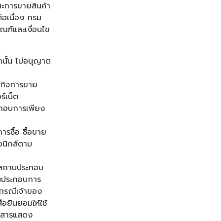
ณะการขายสินค้า
่อเนื่อง กรม
ฑ์และเงื่อนไข
านั้น ไม่อนุญาต
บกิจการขาย
ร์เน็ต
ะกอบการเพียง
รซื้อ ซื้อขาย
รอนิกส์ตาม
้งสถานประกอบ
านประกอบการ
อกรณีเจ้าของ
ือยินยอมให้ใช้
อกสารแสดง