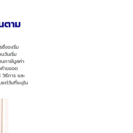
ยนตาม
่งจะเริ่ม
นวันเริ่ม
นภาษีมูลค่า
ื่นคำขอจด
 วิธีการ และ
ต่วันที่ระบุใน