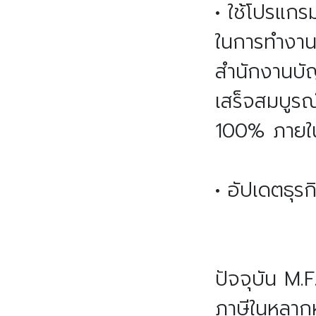
• ใช้โปรแก
ในการทำงานไ
สำนักงานบั
เสร็จสมบูร
100% ภายในเ
• อัปเดตธุรก
ปัจจุบัน M.
ภาษีในหลากห