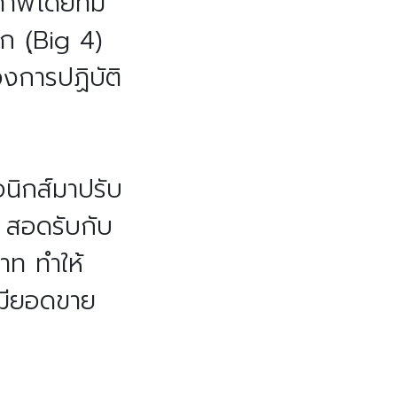
ภาพโดยทีม
 (ฺBig 4)
งการปฏิบัติ
นิกส์มาปรับ
 สอดรับกับ
าท ทำให้
 มียอดขาย