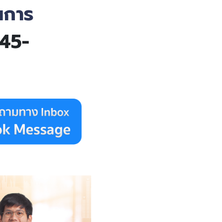
นการ
45-