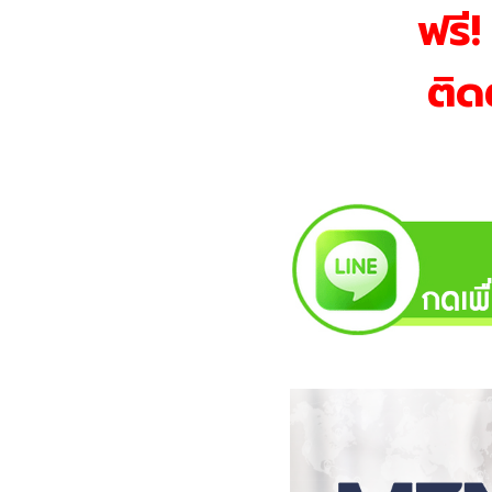
ฟรี
ติด